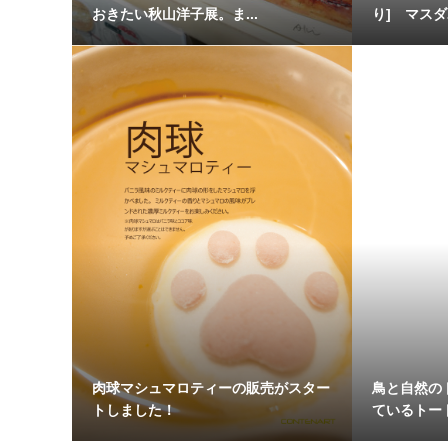
おきたい秋山洋子展。ま...
り] マスダ
肉球マシュマロティーの販売がスター
鳥と自然の
トしました！
ているトート