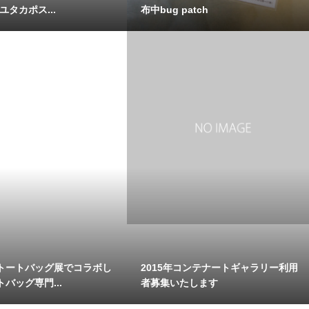
ユタカポス...
布中bug patch
トートバッグ展でコラボし
2015年コンテナートギャラリー利用
バッグ専門...
者募集いたします