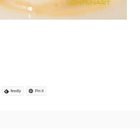
feedly
Pin it