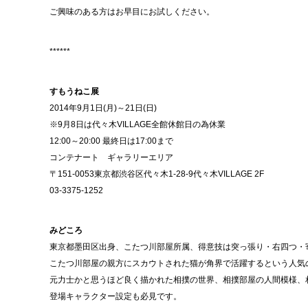
ご興味のある方はお早目にお試しください。
******
すもうねこ展
2014年9月1日(月)～21日(日)
※9月8日は代々木VILLAGE全館休館日の為休業
12:00～20:00 最終日は17:00まで
コンテナート ギャラリーエリア
〒151-0053東京都渋谷区代々木1-28-9代々木VILLAGE 2F
03-3375-1252
みどころ
東京都墨田区出身、こたつ川部屋所属、得意技は突っ張り・右四つ・
こたつ川部屋の親方にスカウトされた猫が角界で活躍するという人気
元力士かと思うほど良く描かれた相撲の世界、相撲部屋の人間模様、
登場キャラクター設定も必見です。