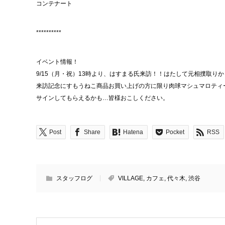
コンテナート
**********
イベント情報！
9/15（月・祝）13時より、はすまる氏来訪！！はたして元相撲取りか
来訪記念にすもうねこ商品お買い上げの方に限り肉球マシュマロティ
サインしてもらえるかも…皆様おこしください。
Post
Share
Hatena
Pocket
RSS
スタッフログ
VILLAGE
,
カフェ
,
代々木
,
渋谷