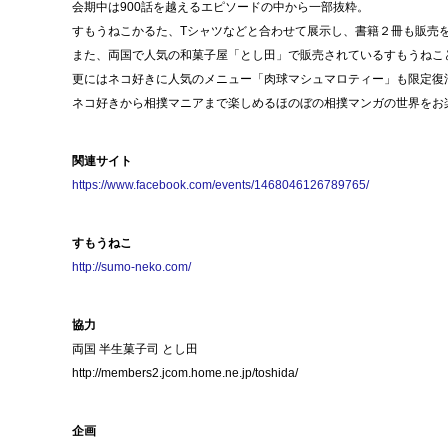
会期中は900話を越えるエピソードの中から一部抜粋。
すもうねこかるた、Tシャツなどと合わせて展示し、書籍２冊も販売
また、両国で人気の和菓子屋「とし田」で販売されているすもうねこ
更にはネコ好きに人気のメニュー「肉球マシュマロティー」も限定復
ネコ好きから相撲マニアまで楽しめるほのぼの相撲マンガの世界をお
関連サイト
https://www.facebook.com/events/1468046126789765/
すもうねこ
http://sumo-neko.com/
協力
両国 半生菓子司 とし田
http://members2.jcom.home.ne.jp/toshida/
企画