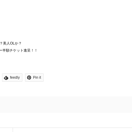
？美人OLか？
ー半額チケット進呈！！
feedly
Pin it