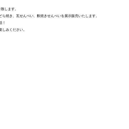
を致します。
どら焼き、瓦せんべい、麩焼きせんべいを展示販売いたします。
活！
楽しみください。