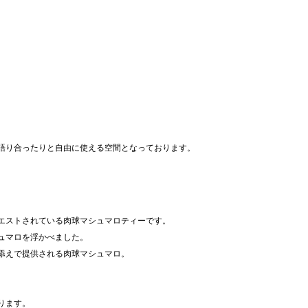
語り合ったりと自由に使える空間となっております。
エストされている肉球マシュマロティーです。
ュマロを浮かべました。
添えで提供される肉球マシュマロ。
。
ります。