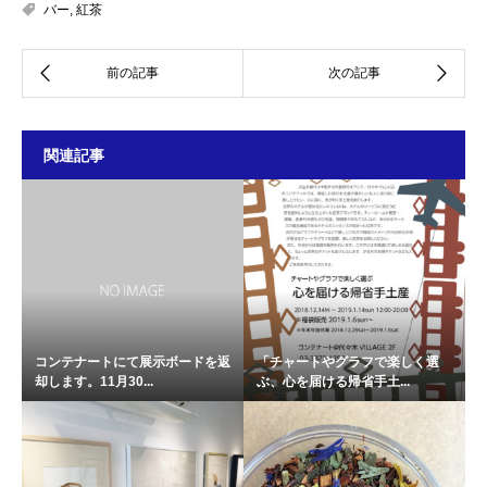
バー
,
紅茶
関連記事
コンテナートにて展示ボードを返
「チャートやグラフで楽しく選
却します。11月30...
ぶ、心を届ける帰省手土...