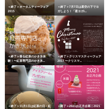
＜終了＞オータムティーフェア
＜終了＞7月7日は星空の下でヨ
2015
ガしよう！「星ヨガi...
＜終了＞香る紅茶のかき氷体
＜終了＞クリスマスティーフェア
験！〜紅茶専門店のかき氷...
2017 〜クリスマ...
＜終了＞11月1日は紅茶の日・紅
＜終了＞2021お正月企画｜2021