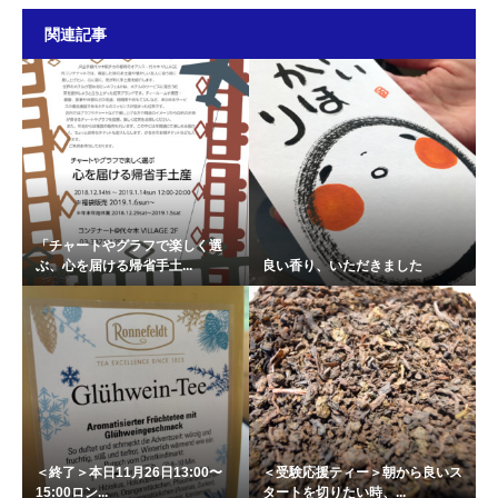
関連記事
「チャートやグラフで楽しく選
ぶ、心を届ける帰省手土...
良い香り、いただきました
＜終了＞本日11月26日13:00〜
＜受験応援ティー＞朝から良いス
15:00ロン...
タートを切りたい時、...