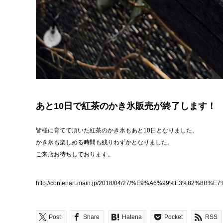
あと10日で紅茶のかき氷販売が終了します！
皆様に育てて頂いた紅茶のかき氷もあと10日となりました。
かき氷も楽しめる時間も残りわずかとなりました。
ご来店お待ちしております。
http://contenart.main.jp/2018/04/27/%E9%A6%99%
Post
Share
Hatena
Pocket
RSS