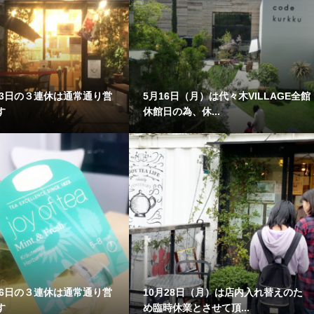
23日の３連休は通常通り営
5月16日（月）は代々木VILLAGE全館
す
休館日の為、休...
16日の３連休は通常通り営
10月28日（月）は店内入れ替えのた
す
め臨時休業とさせて頂...