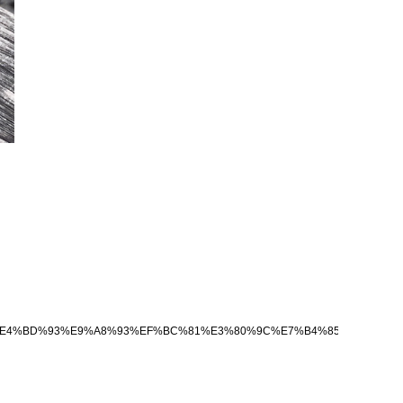
%B0%B7%E4%BD%93%E9%A8%93%EF%BC%81%E3%80%9C%E7%B4%85%E8%