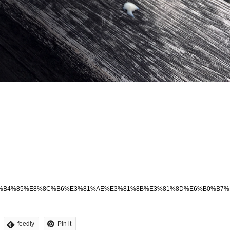
E3%82%8B%E7%B4%85%E8%8C%B6%E3%81%AE%E3%81%8B%E3%81%8D%E6
feedly
Pin it