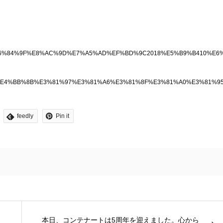
E5%B9%B4%E6%84%9F%E8%AC%9D%E7%A5%AD%EF%BD%9C2018%E5%B9%B
7%E7%B4%B9%E4%BB%8B%E3%81%97%E3%81%A6%E3%81%8F%E3%81%A0%
feedly
Pin it
本日、コンテナートは5周年を迎えました。心から