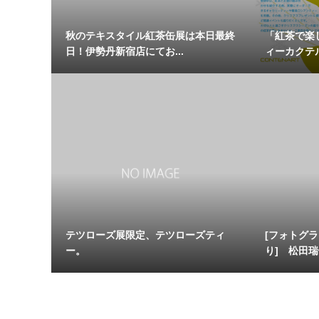
秋のテキスタイル紅茶缶展は本日最終
「紅茶で楽し
日！伊勢丹新宿店にてお...
ィーカクテル
テツローズ展限定、テツローズティ
[フォトグ
ー。
り] 松田瑞