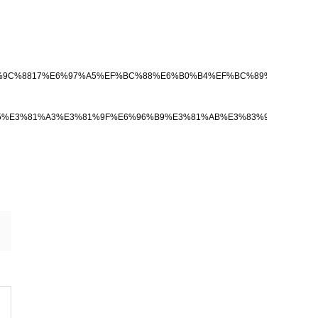
410%E6%9C%8817%E6%97%A5%EF%BC%88%E6%B0%B4%EF%BC%89%E3%80
E3%81%95%E3%81%A3%E3%81%9F%E6%96%B9%E3%81%AB%E3%83%97%E3