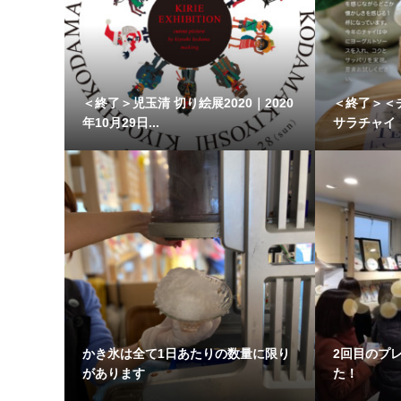
＜終了＞児玉清 切り絵展2020｜2020
＜終了＞＜チ
年10月29日...
サラチャイ｜2
かき氷は全て1日あたりの数量に限り
2回目のプ
があります
た！