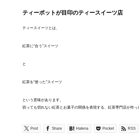
ティーポットが目印のティースイーツ店
ティースイーツとは、
紅茶に“合う”スイーツ
と
紅茶を“使った”スイーツ
という意味があります。
切っても切れない紅茶とお菓子の関係を表現する、紅茶専門店が作っ
Post
Share
Hatena
Pocket
RSS