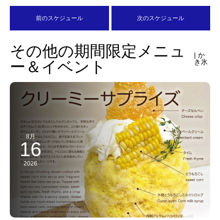
前のスケジュール
次のスケジュール
その他の期間限定メニュ
| か
ー＆イベント
き氷
8月
16
2026