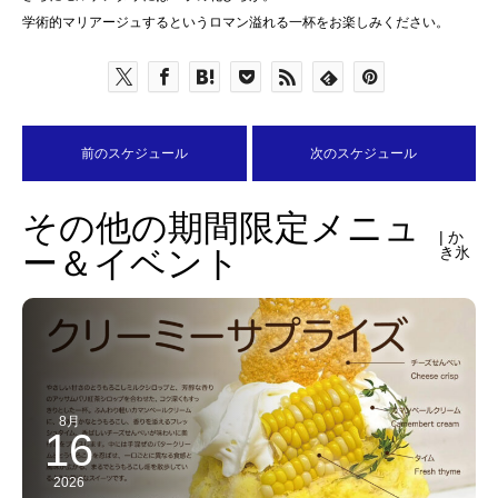
学術的マリアージュするというロマン溢れる一杯をお楽しみください。
前のスケジュール
次のスケジュール
その他の期間限定メニュ
| か
ー＆イベント
き氷
8月
16
2026