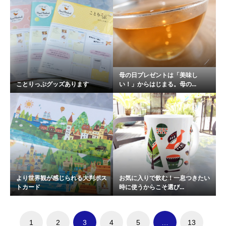
母の日プレゼントは「美味し
ことりっぷグッズあります
い！」からはじまる。母の...
より世界観が感じられる大判ポス
お気に入りで飲む！一息つきたい
トカード
時に使うからこそ選び...
1
2
3
4
5
…
13