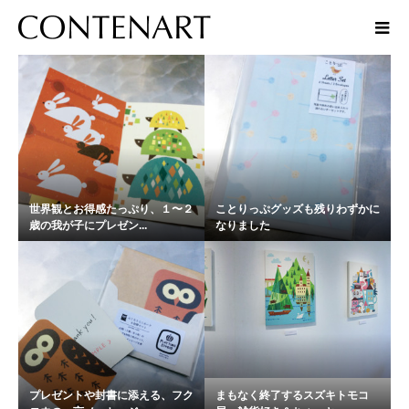
話題
世界観とお得感たっぷり、１〜２
ことりっぷグッズも残りわずかに
歳の我が子にプレゼン...
なりました
プレゼントや封書に添える、フク
まもなく終了するスズキトモコ