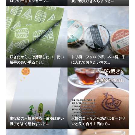
ロウの一言メッセージ...
展。雑貨好き＆ちょっと...
好きだからこそ携帯したい、使い
トリ柄、フクロウ柄、ネコ柄。手
勝手の良い手ぬぐい。
に入れておきたいマス...
主役級の人気を誇る一筆箋は使い
人気のコトリどら焼きはダージリ
勝手がよく思わずスト...
ンと良く合う！店内で...