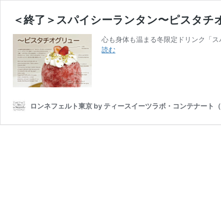
＜終了＞スパイシーランタン〜ピスタチオグリ
心も身体も温まる冬限定ドリンク「ス
＜
読む
終
了
＞
ス
パ
ロンネフェルト東京 by ティースイーツラボ・コンテナート
イ
シ
ー
ラ
ン
タ
ン〜
ピ
ス
タ
チ