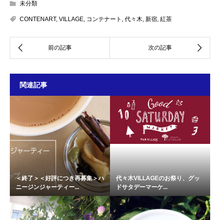
未分類
CONTENART
,
VILLAGE
,
コンテナート
,
代々木
,
新宿
,
紅茶
関連記事
＜終了＞＜好評につき再募集＞ハ
代々木VILLAGEのお祭り、グッ
ニージンジャーティー...
ドサタデーマーケ...