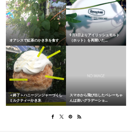
9月3日よりアイリッシュモルト
オアシスで紅茶のかき氷を食す
（ホット）を再開いた...
＜終了＞ハニージンジャーづくし
スマホから飛び出したベレーちゃ
ミルクティーかき氷
んは淡いグラデーショ...