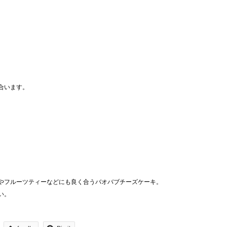
合います。
やフルーツティーなどにも良く合うバオバブチーズケーキ。
い。