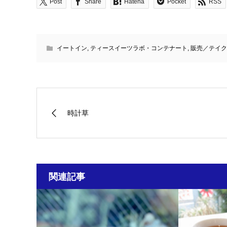
Post
Share
Hatena
Pocket
RSS
イートイン
,
ティースイーツラボ・コンテナート
,
販売／テイク
時計草
関連記事