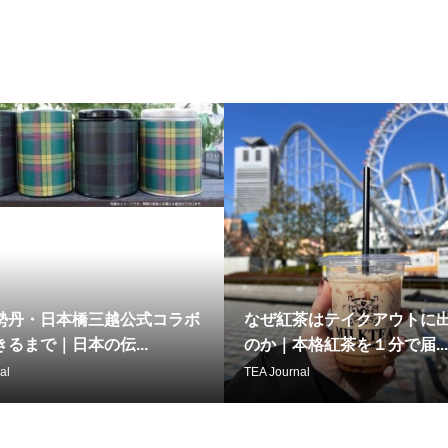
勢丹・日本橋三越公式コラボ
なぜ紅茶はテイクアウトに
るまで｜日本の伝...
のか｜本格紅茶を１分で届...
al
TEA Journal