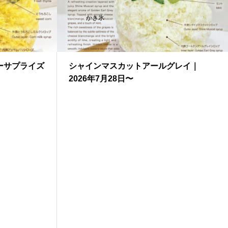
かき氷
ーサプライズ
シャインマスカットアールグレイ｜
2026年7月28日〜
アウトに出遅れたのか｜本格紅茶を１分
ムの挑戦
.3 執筆:石田明子 この記事では、紅茶のテイクアウトがコーヒーより遅れた理