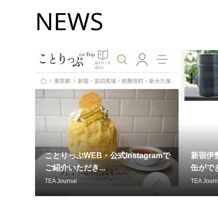
NEWS
ことりっぷWEB・公式Instagramで
新宿伊
ご紹介いただき...
缶ができ
TEA Journal
TEA Journ