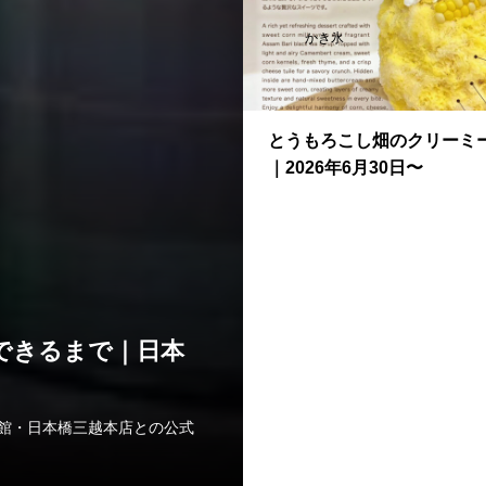
かき氷
とうもろこし畑のクリーミ
｜2026年6月30日〜
できるまで｜日本
なぜ紅茶はテイク
で届ける東京ドー
伊勢丹本館・日本橋三越本店との公式
TEA journal / Vol
由と、東京ドームシテ...