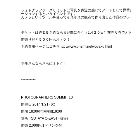
フォトグラファーズサミットは写真を身近に感じてアートとして昇華
ーションするというイベントです。
カメラというツールを使ってそれぞれの観点で作り出した作品のプレ
チケットはＷＥＢ予約ならまだ間に合う（1月２０日）前売り券でオ
前売りだと５００円もオトク！
予約専用ページはコチラhttp://www.phsmt.net/yoyaku.html
学生さんならさらにオトク！
**********
PHOTOGRAPHERS SUMMIT 10
開催日 2014/1/21 (火)
開場 18:00/開演時間19:00
場所 TSUTAYA O-EAST (渋谷)
前売 2,000円/1ドリンク付