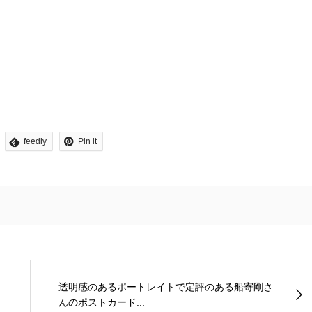
feedly
Pin it
透明感のあるポートレイトで定評のある船寄剛さ
んのポストカード...