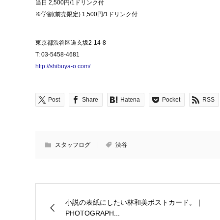
当日 2,500円/1ドリンク付
※学割(前売限定) 1,500円/1ドリンク付
東京都渋谷区道玄坂2-14-8
T: 03-5458-4681
http://shibuya-o.com/
Post
Share
Hatena
Pocket
RSS
スタッフログ
渋谷
小説の表紙にしたい林和美ポストカード。｜
PHOTOGRAPH...