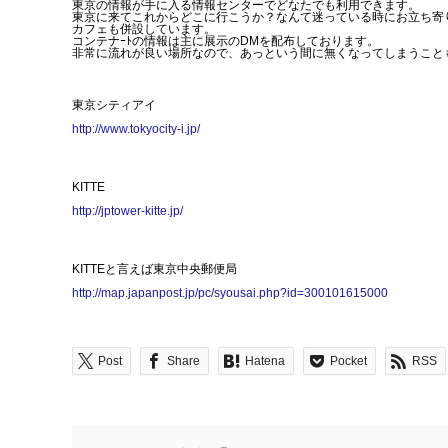
東京の情報が手に入る情報センターでどなたでも利用できます。
東京に来てこれからどこに行こうか？なんて迷っている時にお立ち寄
カフェも併設しています。
コンテナｰﾄの情報は主に展示のDMを配布しております。
非常に流れが良い場所なので、あっという間に無くなってしまうこと
東京シティアイ
http://www.tokyocity-i.jp/
KITTE
http://jptower-kitte.jp/
KITTEと言えば東京中央郵便局
http://map.japanpost.jp/pc/syousai.php?id=300101615000
Post
Share
Hatena
Pocket
RSS