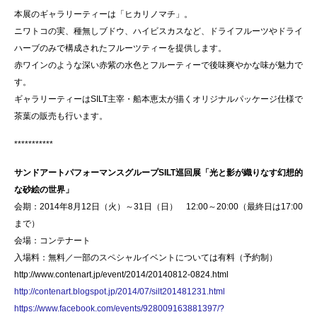
本展のギャラリーティーは「ヒカリノマチ」。
ニワトコの実、種無しブドウ、ハイビスカスなど、ドライフルーツやドライ
ハーブのみで構成されたフルーツティーを提供します。
赤ワインのような深い赤紫の水色とフルーティーで後味爽やかな味が魅力で
す。
ギャラリーティーはSILT主宰・船本恵太が描くオリジナルパッケージ仕様で
茶葉の販売も行います。
***********
サンドアートパフォーマンスグループSILT巡回展「光と影が織りなす幻想的
な砂絵の世界」
会期：2014年8月12日（火）～31日（日） 12:00～20:00（最終日は17:00
まで）
会場：コンテナート
入場料：無料／一部のスペシャルイベントについては有料（予約制）
http://www.contenart.jp/event/2014/20140812-0824.html
http://contenart.blogspot.jp/2014/07/silt201481231.html
https://www.facebook.com/events/928009163881397/?