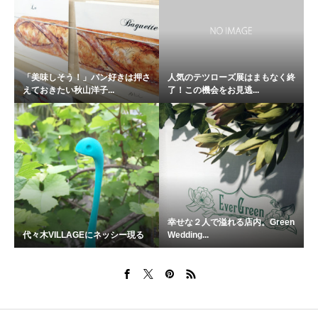
「美味しそう！」パン好きは押さ
人気のテツローズ展はまもなく終
えておきたい秋山洋子...
了！この機会をお見逃...
幸せな２人で溢れる店内。Green
代々木VILLAGEにネッシー現る
Wedding...