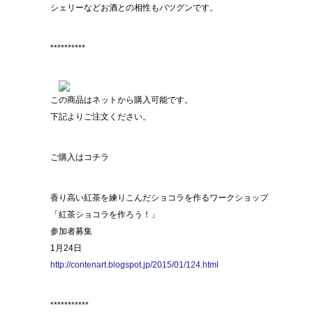
シェリーなどお酒との相性もバツグンです。
**********
この商品はネットから購入可能です。
下記よりご注文ください。
ご購入はコチラ
香り高い紅茶を練りこんだショコラを作るワークショップ
「紅茶ショコラを作ろう！」
参加者募集
1月24日
http://contenart.blogspot.jp/2015/01/124.html
***********