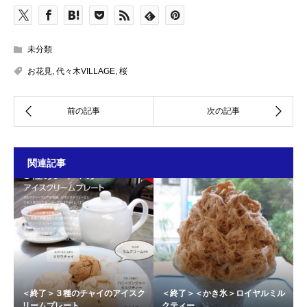
未分類
お花見
,
代々木VILLAGE
,
桜
関連記事
＜終了＞３種のチャイのアイスク
＜終了＞＜かき氷＞ロイヤルミル
リームプレート
クティー