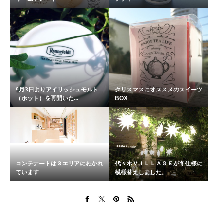
9月3日よりアイリッシュモルト
クリスマスにオススメのスイーツ
（ホット）を再開いた...
BOX
コンテナートは３エリアにわかれ
代々木ＶＩＬＬＡＧＥが冬仕様に
ています
模様替えしました。