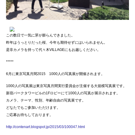
この数日で一気に芽が膨らんできました。
昨年はうっとりだった桜、今年も期待せずにはいられません。
是非カメラを持って代々木VILLAGEにもお越しください。
*****
6月に東京写真月間2015 1000人の写真展が開催されます。
1000人の写真展は東京写真月間実行委員会が主催する大規模写真展です。
新宿パークタワービルの1Fロビーにて1000人の写真が展示されます。
カメラ、テーマ、性別、年齢自由の写真展です。
どなたでもご参加いただけます。
ご応募お待ちしております。
http://contenart.blogspot.jp/2015/03/100047.html