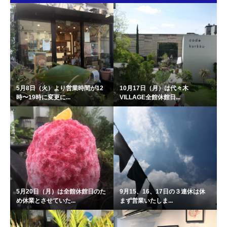
5月8日（火）より営業時間が12
10月17日（月）は代々木
時〜19時に変更に...
VILLAGE全館休館日...
5月20日（月）は全館休館日のた
9月15、16、17日の３連休は休
め休業とさせていた...
まず営業いたしま...