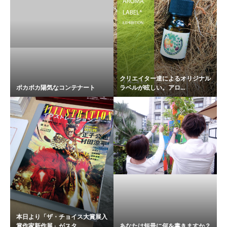
クリエイター達によるオリジナル
ポカポカ陽気なコンテナート
ラベルが眩しい。アロ...
本日より「ザ・チョイス大賞展入
賞作家新作展」がスタ...
あなたは短冊に何を書きますか？