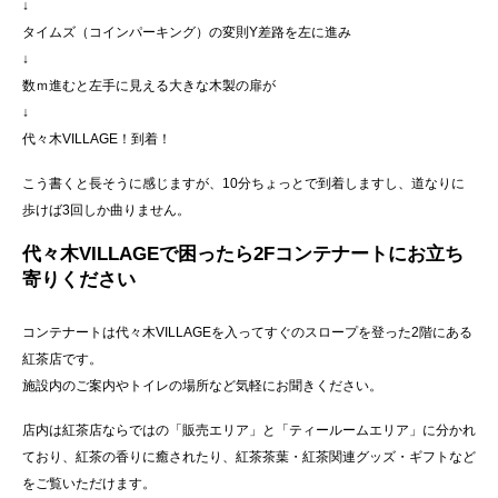
↓
タイムズ（コインパーキング）の変則Y差路を左に進み
↓
数ｍ進むと左手に見える大きな木製の扉が
↓
代々木VILLAGE！到着！
こう書くと長そうに感じますが、10分ちょっとで到着しますし、道なりに
歩けば3回しか曲りません。
代々木VILLAGEで困ったら2Fコンテナートにお立ち
寄りください
コンテナートは代々木VILLAGEを入ってすぐのスロープを登った2階にある
紅茶店です。
施設内のご案内やトイレの場所など気軽にお聞きください。
店内は紅茶店ならではの「販売エリア」と「ティールームエリア」に分かれ
ており、紅茶の香りに癒されたり、紅茶茶葉・紅茶関連グッズ・ギフトなど
をご覧いただけます。