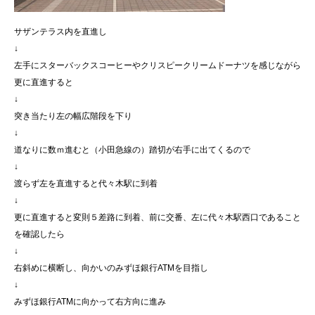
サザンテラス内を直進し
↓
左手にスターバックスコーヒーやクリスピークリームドーナツを感じながら
更に直進すると
↓
突き当たり左の幅広階段を下り
↓
道なりに数ｍ進むと（小田急線の）踏切が右手に出てくるので
↓
渡らず左を直進すると代々木駅に到着
↓
更に直進すると変則５差路に到着、前に交番、左に代々木駅西口であること
を確認したら
↓
右斜めに横断し、向かいのみずほ銀行ATMを目指し
↓
みずほ銀行ATMに向かって右方向に進み