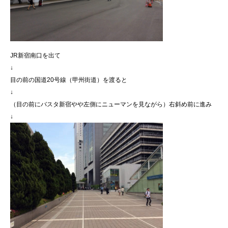
JR新宿南口を出て
↓
目の前の国道20号線（甲州街道）を渡ると
↓
（目の前にバスタ新宿やや左側にニューマンを見ながら）右斜め前に進み
↓