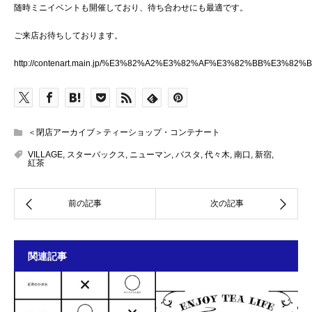
随時ミニイベントも開催しており、待ち合わせにも最適です。
ご来店お待ちしております。
http://contenart.main.jp/%E3%82%A2%E3%82%AF%E3%82%BB
＜閉店アーカイブ＞ティーショップ・コンテナート
VILLAGE
,
スターバックス
,
ニューマン
,
バスタ
,
代々木
,
南口
,
新宿
,
紅茶
関連記事