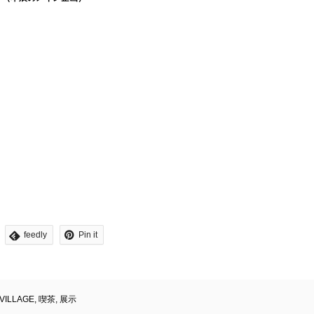
feedly
Pin it
ILLAGE
,
喫茶
,
展示