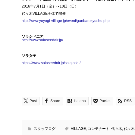
2016年7月1日（金）〜10日（日）
代々木VILLAGE全体で開催
http://www.yoyogi-village.jp/
event/ganbarokyushu.php
ソラシドエア
http://www.solaseedair.jp/
ソラ女子
https://www.solaseedair.jp/
solajoshi/
Post
Share
Hatena
Pocket
RSS
スタッフログ
VILLAGE
,
コンテナート
,
代々木
,
代々木V