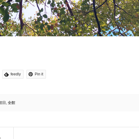
feedly
Pin it
館日
,
全館