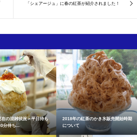
営
「シェアージュ」に春の紅茶が紹介されました！
日現在の混雑状況＞平日待ち
2018年の紅茶のかき氷販売開始時期
分待ち...
について