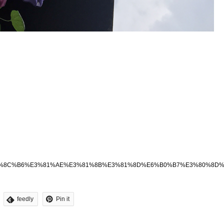
E7%B4%85%E8%8C%B6%E3%81%AE%E3%81%8B%E3%81%8D%E6%B0%B7%E
feedly
Pin it