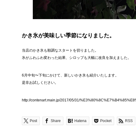
かき氷が美味しい季節になりました。
当店のかき氷も順調なスタートを切りました。
氷がふわふわ変わった結果、シロップも大幅に改良を加えました。
6月中旬〜下旬にかけて、新しいかき氷も紹介いたします。
是非お試しください。
http://contenart.main.jp/2017/05/31/%E3%80%8C%
Post
Share
Hatena
Pocket
RSS