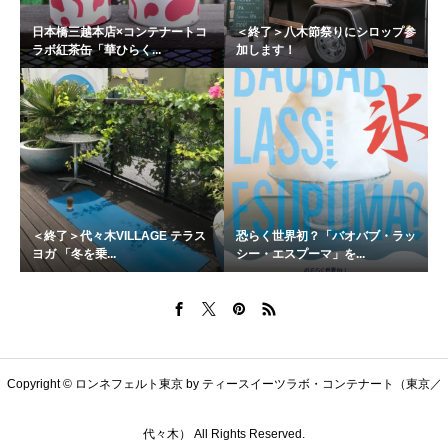
日本橋三越本店×コンテナートコ
＜終了＞八木節祭りにシロップ参
ラボ紅茶缶「華ひらく...
加します！
＜終了＞代々木VILLAGE テラス
恐らく世界初？「バオバブ・ラッ
ヨガ 「冬を乗...
シー・エスプーマ」を...
Copyright © ロンネフェルト東京 by ティースイーツラボ・コンテナート（東京／
代々木） All Rights Reserved.