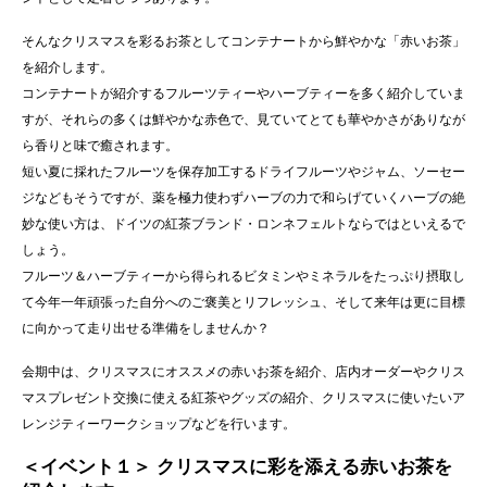
そんなクリスマスを彩るお茶としてコンテナートから鮮やかな「赤いお茶」
を紹介します。
コンテナートが紹介するフルーツティーやハーブティーを多く紹介していま
すが、それらの多くは鮮やかな赤色で、見ていてとても華やかさがありなが
ら香りと味で癒されます。
短い夏に採れたフルーツを保存加工するドライフルーツやジャム、ソーセー
ジなどもそうですが、薬を極力使わずハーブの力で和らげていくハーブの絶
妙な使い方は、ドイツの紅茶ブランド・ロンネフェルトならではといえるで
しょう。
フルーツ＆ハーブティーから得られるビタミンやミネラルをたっぷり摂取し
て今年一年頑張った自分へのご褒美とリフレッシュ、そして来年は更に目標
に向かって走り出せる準備をしませんか？
会期中は、クリスマスにオススメの赤いお茶を紹介、店内オーダーやクリス
マスプレゼント交換に使える紅茶やグッズの紹介、クリスマスに使いたいア
レンジティーワークショップなどを行います。
＜イベント１＞ クリスマスに彩を添える赤いお茶を