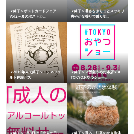
＜終了＞ポストカードフェア
＜終了＞暑さをきりっとスッキリ
Vol.2～夏のポストカ...
爽やかな香りで乗り切...
＜2019年末で終了＞ロンネフェ
＜終了＞＜阪急うめだ本店＞＃
ルト体験パス
TOKYOおやつショー...
＜終了＞1月8日は「成人の日」
＜終了＞香る！紅茶のかき氷体