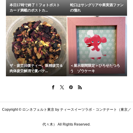
本日17時で終了！フォトポスト
蛇口はサングリアや果実酒ファン
カード満載のポストカ...
の憧れ
ザ・疲労回復ティー。眼精疲労＆
＜展示期間限定＞ひろせたつろ
肉体疲労解消で夏バテ...
う ゾウケーキ
Copyright © ロンネフェルト東京 by ティースイーツラボ・コンテナート（東京／
代々木） All Rights Reserved.