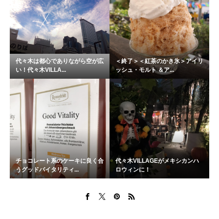
代々木は都心でありながら空が広
＜終了＞＜紅茶のかき氷＞アイリ
い！代々木VILLA...
ッシュ・モルト ＆ア...
チョコレート系のケーキに良く合
代々木VILLAGEがメキシカンハ
うグッドバイタリティ...
ロウィンに！