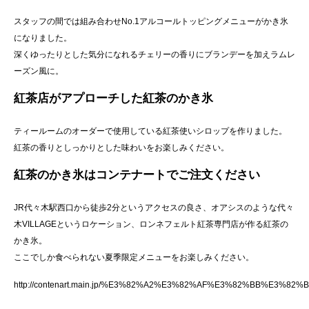
スタッフの間では組み合わせNo.1アルコールトッピングメニューがかき氷
になりました。
深くゆったりとした気分になれるチェリーの香りにブランデーを加えラムレ
ーズン風に。
紅茶店がアプローチした紅茶のかき氷
ティールームのオーダーで使用している紅茶使いシロップを作りました。
紅茶の香りとしっかりとした味わいをお楽しみください。
紅茶のかき氷はコンテナートでご注文ください
JR代々木駅西口から徒歩2分というアクセスの良さ、オアシスのような代々
木VILLAGEというロケーション、ロンネフェルト紅茶専門店が作る紅茶の
かき氷。
ここでしか食べられない夏季限定メニューをお楽しみください。
http://contenart.main.jp/%E3%82%A2%E3%82%AF%E3%82%BB