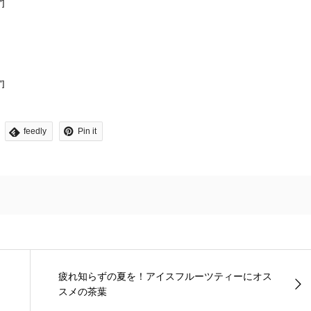
”]
”]
feedly
Pin it
疲れ知らずの夏を！アイスフルーツティーにオス
スメの茶葉