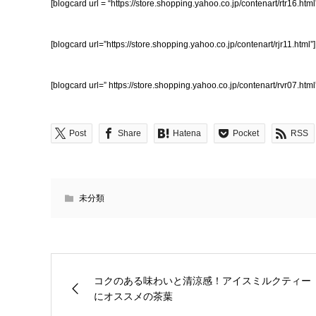
[blogcard url = “https://store.shopping.yahoo.co.jp/contenart/rtr16.html
[blogcard url=”https://store.shopping.yahoo.co.jp/contenart/rjr11.html”]
[blogcard url=” https://store.shopping.yahoo.co.jp/contenart/rvr07.html
Post
Share
Hatena
Pocket
RSS
未分類
コクのある味わいと清涼感！アイスミルクティー
にオススメの茶葉