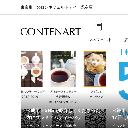
東京唯一のロンネフェルトティー認定店
ロンネフェルト
店
キャンペーン・試飲会 の
話題
＜終了＞SNSで紹介してくださった
＜終了＞
方にプレミアムティーバッ...
17日（水
イベント
,
キャンペーン・試飲会
イベント
,