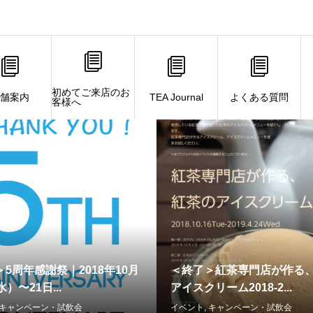
初めてご来店のお
舗案内
TEA Journal
よくある質問
記事一覧
客様へ
5周年感謝祭｜2018年10月
＜終了＞紅茶専門店が作る
）〜21日...
アイスクリーム2018-2...
キャンペーン・試飲会
イベント
,
キャンペーン・試飲会