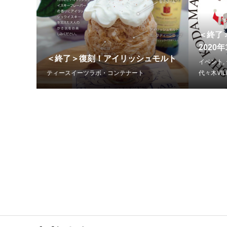
＜終了＞
2020年
＜終了＞復刻！アイリッシュモルト
イベント
,
ティースイーツラボ・コンテナート
代々木VI