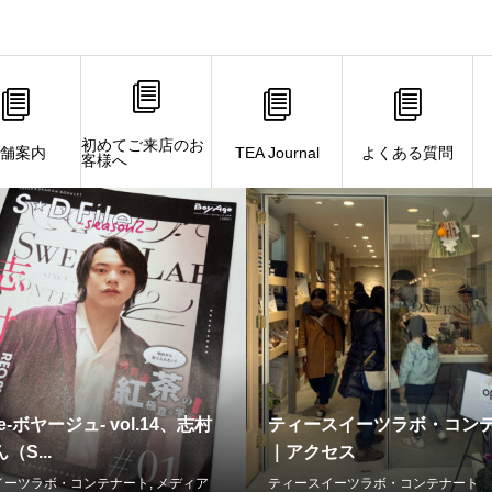
初めてご来店のお
舗案内
TEA Journal
よくある質問
テナート の記事一覧
客様へ
e-ボヤージュ- vol.14、志村
ティースイーツラボ・コン
（S...
｜アクセス
イーツラボ・コンテナート
,
メディア
ティースイーツラボ・コンテナート