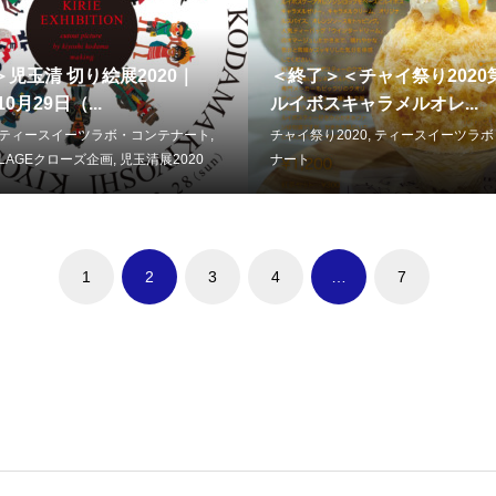
児玉清 切り絵展2020｜
＜終了＞＜チャイ祭り2020
10月29日（...
ルイボスキャラメルオレ...
ティースイーツラボ・コンテナート
,
チャイ祭り2020
,
ティースイーツラボ
LLAGEクローズ企画
,
児玉清展2020
ナート
1
2
3
4
…
7