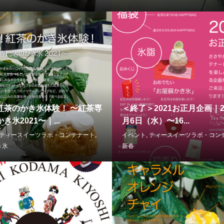
紅茶のかき氷体験！ 〜紅茶専
＜終了＞2021お正月企画｜2
き氷2021〜｜...
月6日（水）〜16...
ティースイーツラボ・コンテナート
,
イベント
,
ティースイーツラボ・コン
き氷
新春