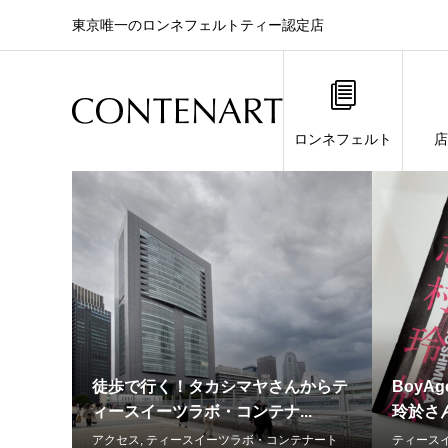
東京唯一のロンネフェルトティー認定店
ロンネフェルト
店
ティースイーツラボ・コン
話題
徒歩で行く！タカシマヤさんからテ
BoyAg
ィースイーツラボ・コンテナ...
玲於さん
アクセス
,
ティースイーツラボ・コンテナート
ティース