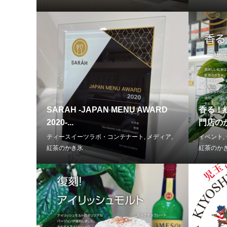
SARAH -JAPAN MENU AWARD
香る！
2020-...
門店のか
ティースイーツラボ・コンテナート
,
メディア
,
イベント
,
紅茶のかき氷
紅茶のか