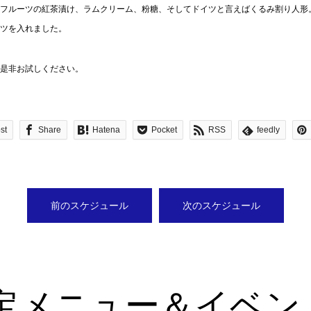
フルーツの紅茶漬け、ラムクリーム、粉糖、そしてドイツと言えばくるみ割り人形
ツを入れました。
是非お試しください。
st
Share
Hatena
Pocket
RSS
feedly
前のスケジュール
次のスケジュール
定メニュー＆イベン