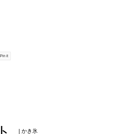
。
Pin it
ト
| かき氷