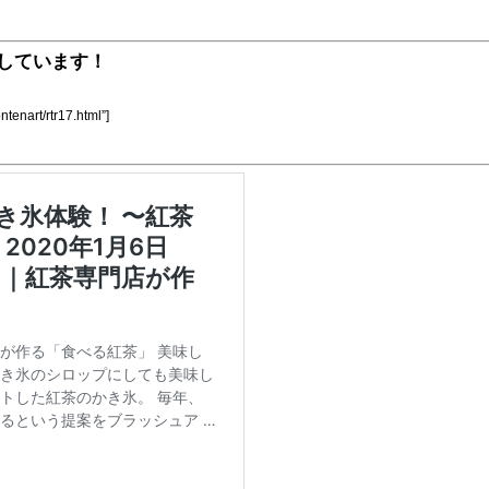
しています！
ntenart/rtr17.html”]