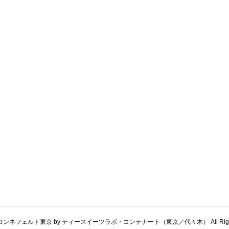
t © ロンネフェルト東京 by ティースイーツラボ・コンテナート（東京／代々木） All Rights 