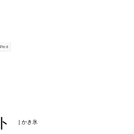
Pin it
ト
| かき氷