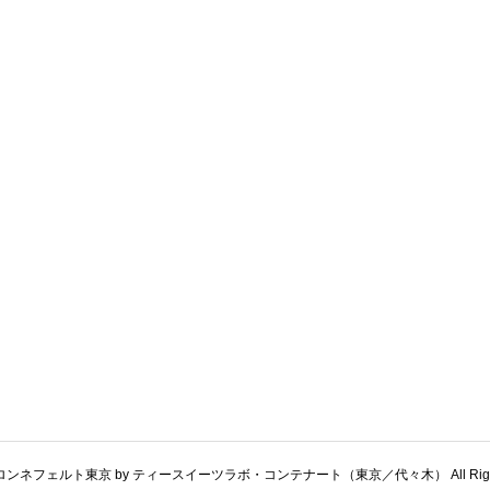
t © ロンネフェルト東京 by ティースイーツラボ・コンテナート（東京／代々木） All Rights 