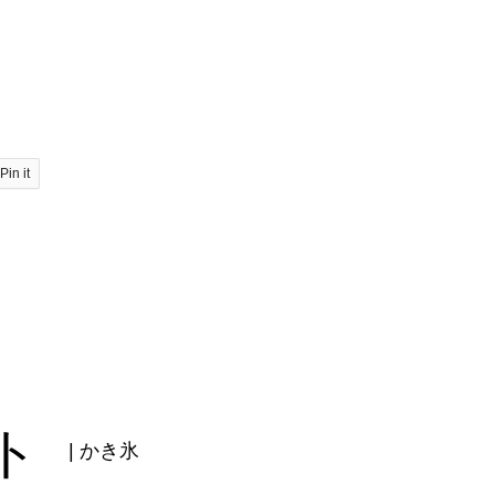
Pin it
ト
| かき氷