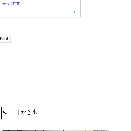
る「食べる紅茶」
Pin it
ト
| かき氷