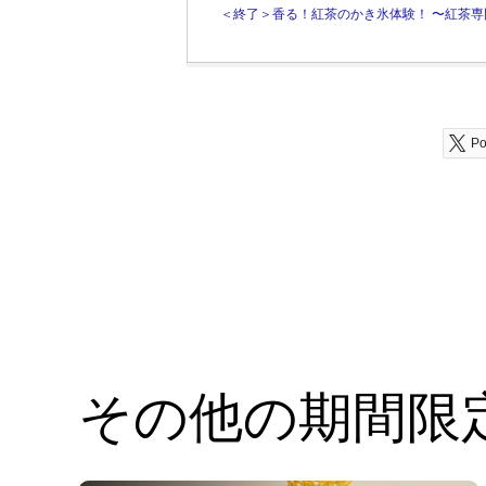
＜終了＞香る！紅茶のかき氷体験！ 〜紅茶専門
Po
その他の期間限