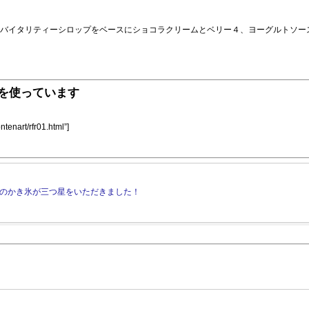
バイタリティーシロップをベースにショコラクリームとベリー４、ヨーグルトソー
を使っています
ntenart/rfr01.html”]
19-で当店のかき氷が三つ星をいただきました！