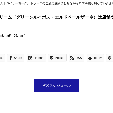
ストロベリーヨーグルトソースのご褒美感を楽しみながら年末を乗り切っていきま
ーム（グリーンルイボス・エルドベールザーネ）は店舗やY
ntenart/rrr05.html”]
st
Share
Hatena
Pocket
RSS
feedly
次のスケジュール