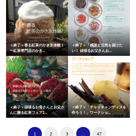
＜終了＞香る紅茶のかき氷体験！
＜終了＞「感謝と元気を届けた
〜紅茶専門店のかき...
い！ 頑張るお父さんお...
＜終了＞頑張るお母さんとお父さ
＜終了＞「チャイキャンディスを
んに贈る紅茶フェア2...
作ろう！」ワークショ...
1
2
3
…
47