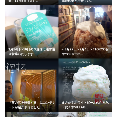
業、11月5日（火）...
臨時休業とさせてい...
9月14日〜16日の３連休は通常通
＜8月27日〜9月4日＞#TOKYOお
り営業いたします
やつショー出...
「夜の巷を徘徊する」にコンテナ
まさか！ホワイトビールのかき氷
ートが紹介されました...
（代々木VILLAG...