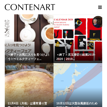
話題
＜終了＞お気に入りを見つけよ
＜終了＞児玉清切り絵展2019-
う！〜ミルクティーフェ...
2020｜2019...
11月4日（月祝）は通常通り営
10月12日は大型台風接近のため