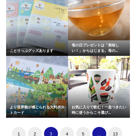
母の日プレゼントは「美味し
ことりっぷグッズあります
い！」からはじまる。母の...
より世界観が感じられる大判ポス
お気に入りで飲む！一息つきたい
トカード
時に使うからこそ選び...
1
2
3
4
5
…
13