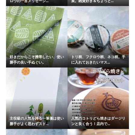
ロウの一言メッセージ...
展。雑貨好き＆ちょっと...
好きだからこそ携帯したい、使い
トリ柄、フクロウ柄、ネコ柄。手
勝手の良い手ぬぐい。
に入れておきたいマス...
主役級の人気を誇る一筆箋は使い
人気のコトリどら焼きはダージリ
勝手がよく思わずスト...
ンと良く合う！店内で...