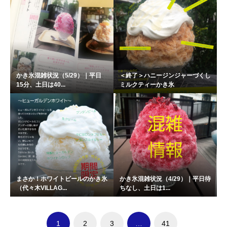
かき氷混雑状況（5/29）｜平日
＜終了＞ハニージンジャーづくし
15分、土日は40...
ミルクティーかき氷
まさか！ホワイトビールのかき氷
かき氷混雑状況（4/29）｜平日待
（代々木VILLAG...
ちなし、土日は1...
1
2
3
…
41