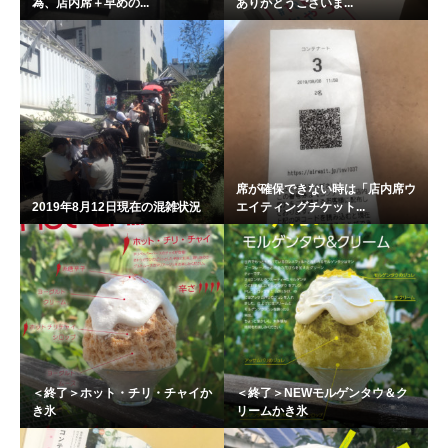
為、店内席＋早めの...
ありがとうございま...
席が確保できない時は「店内席ウ
2019年8月12日現在の混雑状況
エイティングチケット...
＜終了＞ホット・チリ・チャイか
＜終了＞NEWモルゲンタウ＆ク
き氷
リームかき氷