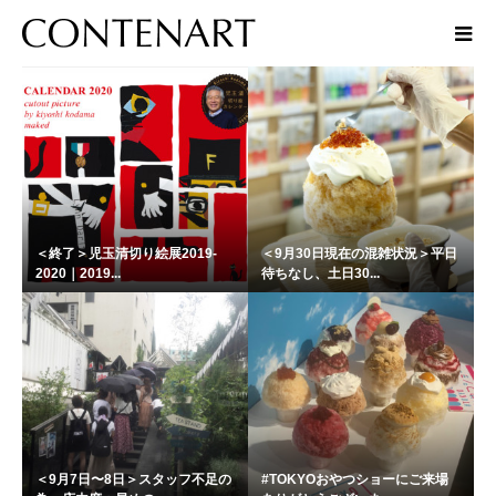
話題
＜終了＞児玉清切り絵展2019-
＜9月30日現在の混雑状況＞平日
2020｜2019...
待ちなし、土日30...
＜9月7日〜8日＞スタッフ不足の
#TOKYOおやつショーにご来場