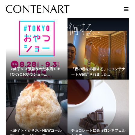
話題
＜終了＞＜阪急うめだ本店＞＃
「夜の巷を徘徊する」にコンテナ
TOKYOおやつショー...
ートが紹介されました...
＜終了＞＜かき氷＞NEWゴール
チョコレートに合うロンネフェル