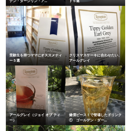
デン・ダージリン・ア...
ト５選
受験生を持つママにオススメティ
クリスマスケーキに合わせたい、
ー５選
アールグレイ
アールグレイ（ジョイ オブ ティ
健僕ピース！で登場したドリンク
ー）
① ゴールデン・ダー...