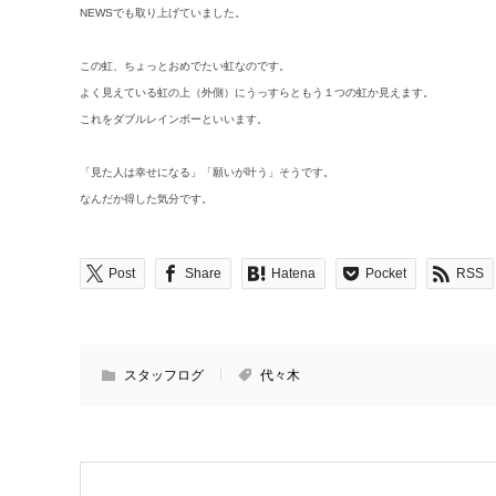
NEWSでも取り上げていました。
この虹、ちょっとおめでたい虹なのです。
よく見えている虹の上（外側）にうっすらともう１つの虹か見えます。
これをダブルレインボーといいます。
「見た人は幸せになる」「願いが叶う」そうです。
なんだか得した気分です。
Post
Share
Hatena
Pocket
RSS
スタッフログ
代々木