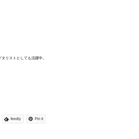
」のギタリストとしても活躍中。
feedly
Pin it