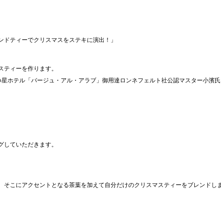
ンドティーでクリスマスをステキに演出！」
スティーを作ります。
つ星ホテル「バージュ・アル・アラブ」御用達ロンネフェルト社公認マスター小濱氏
。
グしていただきます。
、そこにアクセントとなる茶葉を加えて自分だけのクリスマスティーをブレンドし