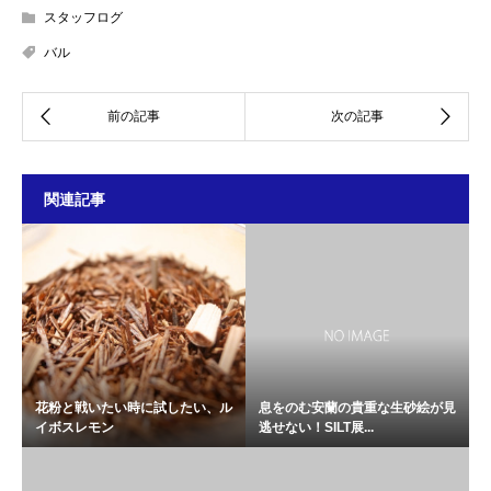
スタッフログ
バル
関連記事
花粉と戦いたい時に試したい、ル
息をのむ安蘭の貴重な生砂絵が見
イボスレモン
逃せない！SILT展...