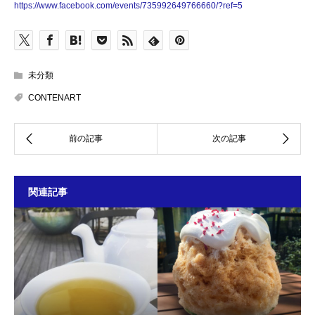
https://www.facebook.com/events/735992649766660/?ref=5
未分類
CONTENART
関連記事