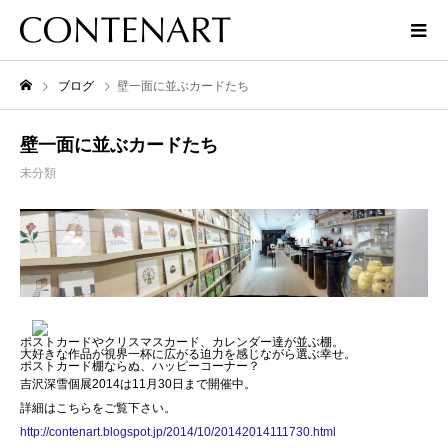
ブログ
壁一面に並ぶカードたち
壁一面に並ぶカードたち
未分類
ポストカードやクリスマスカード、カレンダー達が並ぶ棚。
大好きな作品が視界一杯に広がる迫力を感じながら選ぶ幸せ。
ポストカード棚ならぬ、ハッピーコーナー？
吉沢深雪個展2014は11月30日まで開催中。
詳細はこちらをご覧下さい。
http://contenart.blogspot.jp/2014/10/20142014111730.html