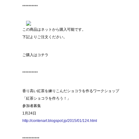
**********
この商品はネットから購入可能です。
下記よりご注文ください。
ご購入はコチラ
**********
香り高い紅茶を練りこんだショコラを作るワークショップ
「紅茶ショコラを作ろう！」
参加者募集
1月24日
http://contenart.blogspot.jp/2015/01/124.html
***********