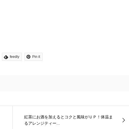
feedly
Pin it
紅茶にお酒を加えるとコクと風味がＵＰ！体温ま
るアレンジティー...