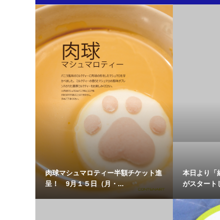
肉球マシュマロティー半額チケット進
本日より「
呈！ 9月１５日（月・...
がスタートし