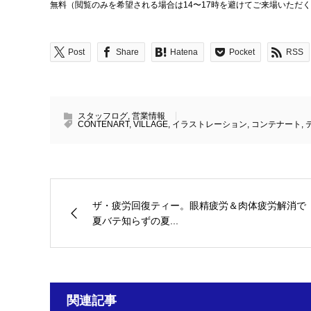
無料（閲覧のみを希望される場合は14〜17時を避けてご来場いただ
Post
Share
Hatena
Pocket
RSS
スタッフログ
,
営業情報
CONTENART
,
VILLAGE
,
イラストレーション
,
コンテナート
,
ザ・疲労回復ティー。眼精疲労＆肉体疲労解消で
夏バテ知らずの夏...
関連記事