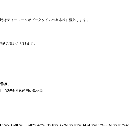
7時はティールームがピークタイムの為非常に混雑します。
較的ご覧いただけます。
新作展」
ILLAGE全館休館日の為休業
E7%AC%AC33%E5%9B%9E%E3%82%A4%E3%83%A9%E3%82%B9%E3%83%88%