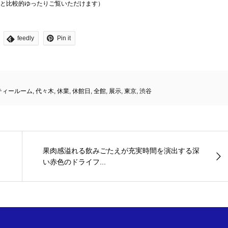
くと比較的ゆったりご覧いただけます）
feedly
Pin it
ティールーム
,
代々木
,
休業
,
休館日
,
全館
,
展示
,
東京
,
渋谷
果肉感溢れる飲みごたえが充実時間を演出する深
い赤色のドライフ...