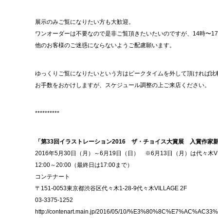
展示のみご覧になりたい方も大歓迎。
ワンオーダーは不要なので是非ご覧頂きたいたいのですが、14時〜1
他のお客様のご迷惑にならないようご配慮願います。
ゆっくりご覧になりたいという方はピークタイムを外して頂ければ比
お手数をおかけしますが、スケジュール調整の上ご来店ください。
**********
「第33回イラストレーション2016 ザ・チョイス大賞展 入賞作家
2016年5月30日（月）～6月19日（日） ※6月13日（月）は代々木V
12:00～20:00（最終日は17:00まで）
コンテナート
〒151-0053東京都渋谷区代々木1-28-9代々木VILLAGE 2F
03-3375-1252
http://contenart.main.jp/2016/05/10/%E3%80%8C%